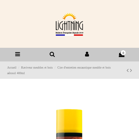
0
Accueil
Raviveur meubles et bois
Cire d'entretien encaustique meuble et bois
aérosol 400ml